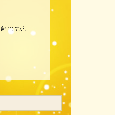
は多いですが、
。
。