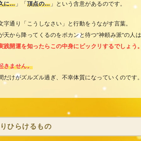
久に…
」「
頂点の…
」という含意があるのです。
文字通り「こうしなさい」と行動をうながす言葉。
が天から降ってくるのをポカンと待つ"神頼み派"の人
実践開運を知ったらこの中身にビックリするでしょう
起きません。
間だけがズルズル過ぎ、不幸体質になっていくのです
切りひらけるもの