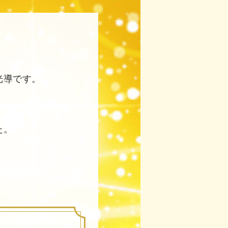
光導です。
た。