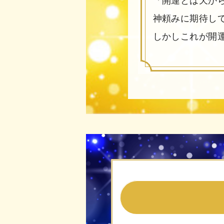
「開運とは天か
神頼みに期待し
しかしこれが開