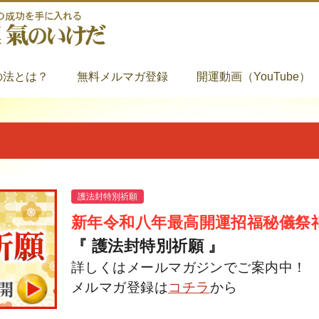
の法とは？
無料メルマガ登録
開運動画（YouTube）
護法封特別祈願
新年令和八年最高開運招福秘儀祭
『 護法封特別祈願 』
詳しくはメールマガジンでご案内中！
メルマガ登録は
コチラ
から