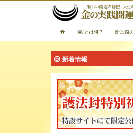
“氣”とは何？
断三感
新着情報