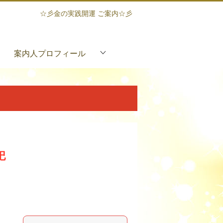
☆彡金の実践開運 ご案内☆彡
案内人プロフィール
祀