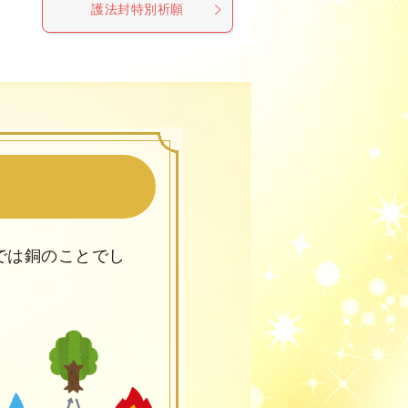
護法封特別祈願
では銅のことでし