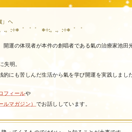
、開運の体現者が本件の創唱者である氣の治療家池田
ばに失明。
銭的にも苦しんだ生活から氣を学び開運を実践しまし
ロフィール
や
ールマガジン）
でお話ししています。