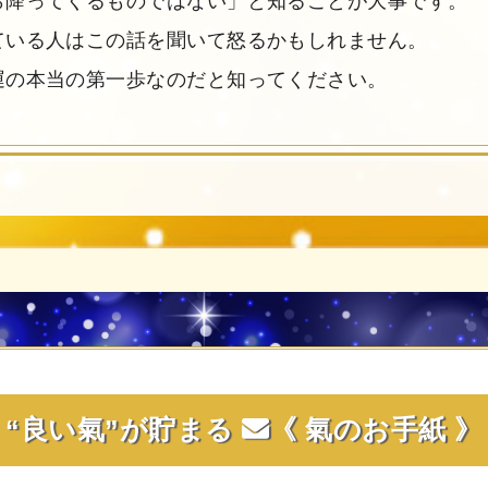
ら降ってくるものではない」と知ることが大事です。
ている人はこの話を聞いて怒るかもしれません。
運の本当の第一歩なのだと知ってください。
“良い氣”が貯まる
《 氣
のお手紙 》